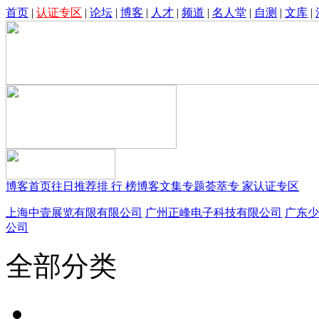
首页
|
认证专区
|
论坛
|
博客
|
人才
|
频道
|
名人堂
|
自测
|
文库
|
博客首页
往日推荐
排 行 榜
博客文集
专题荟萃
专 家
认证专区
上海中壹展览有限有限公司
广州正峰电子科技有限公司
广东少
公司
全部分类